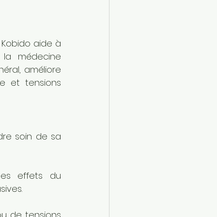
 Kobido aide à 
e la médecine 
éral, améliore 
 et tensions 
re soin de sa 
es effets du 
ives. 
u de tensions 