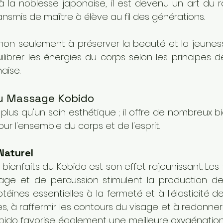
é à la noblesse japonaise, il est devenu un art du 
nsmis de maître à élève au fil des générations. 
on seulement à préserver la beauté et la jeuness
ilibrer les énergies du corps selon les principes 
aise.
du Massage Kobido
plus qu'un soin esthétique ; il offre de nombreux bie
ur l'ensemble du corps et de l'esprit.
Naturel
 bienfaits du Kobido est son effet rajeunissant. Les
ssage et de percussion stimulent la production de
otéines essentielles à la fermeté et à l'élasticité de
ides, à raffermir les contours du visage et à redonner
obido favorise également une meilleure oxygénation 