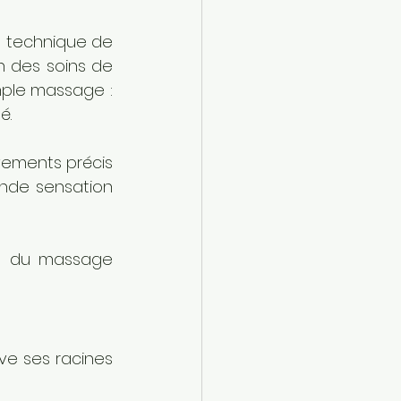
e technique de 
n des soins de 
mple massage : 
é. 
ements précis 
nde sensation 
ts du massage 
ve ses racines 