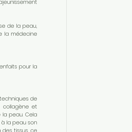
rajeunissement 
e de la peau, 
de la médecine 
nfaits pour la 
 techniques de 
 collagène et 
 la peau. Cela 
 à la peau son 
des tissus, ce 