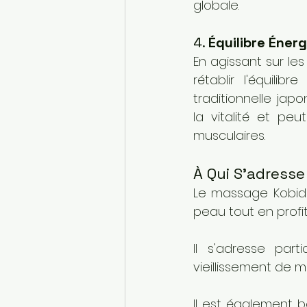
globale.
4. 
Équilibre Éner
En agissant sur les
rétablir l'équili
traditionnelle jap
la vitalité et pe
musculaires.
À Qui S'adress
Le massage Kobido
peau tout en prof
Il s'adresse part
vieillissement de m
Il est également b