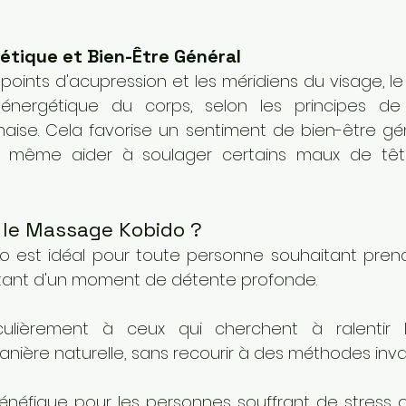
gétique et Bien-Être Général
 points d'acupression et les méridiens du visage, le
bre énergétique du corps, selon les principes d
onaise. Cela favorise un sentiment de bien-être gén
ut même aider à soulager certains maux de tête
e le Massage Kobido ?
 est idéal pour toute personne souhaitant prend
itant d'un moment de détente profonde. 
iculièrement à ceux qui cherchent à ralentir l
anière naturelle, sans recourir à des méthodes invas
énéfique pour les personnes souffrant de stress o