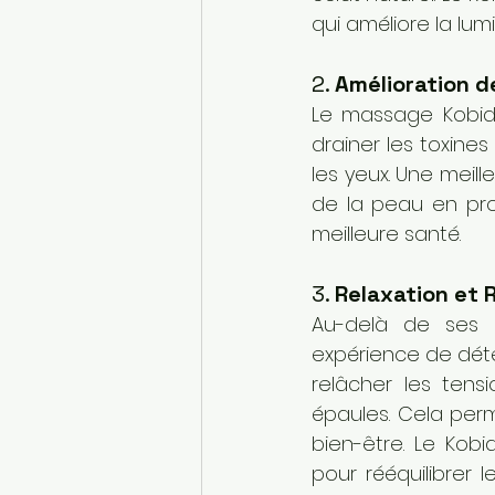
qui améliore la lumi
2. 
Amélioration d
Le massage Kobido
drainer les toxine
les yeux. Une meill
de la peau en pro
meilleure santé.
3. 
Relaxation et 
Au-delà de ses b
expérience de dét
relâcher les ten
épaules. Cela perm
bien-être. Le Kob
pour rééquilibrer 