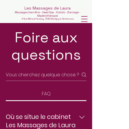
Les Massages de Laura
Massages bien être - Head Spa - Kobido - Drainage -
Madérothérapie
4 Rue Michael Faraday, 78180 Montigny le Bretonneux
Foire aux
questions
FAQ
Où se situe le cabinet
Les Massages de Laura