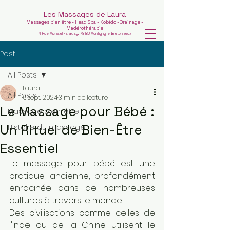
Les Massages de Laura
Massages bien être - Head Spa - Kobido - Drainage -
Madérothérapie
4 Rue Michael Faraday, 78180 Montigny le Bretonneux
Post
All Posts
Laura
All Posts
6 sept. 2024
3 min de lecture
Le Massage pour Bébé :
Massage bien-être
Un Rituel de Bien-Être
Histoire du massage
Essentiel
Le massage pour bébé est une 
pratique ancienne, profondément 
enracinée dans de nombreuses 
cultures à travers le monde. 
Des civilisations comme celles de 
l'Inde ou de la Chine utilisent le 