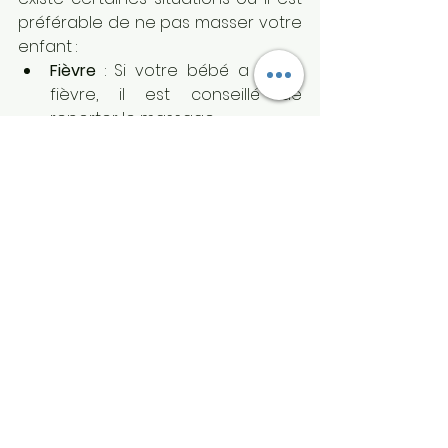
préférable de ne pas masser votre 
enfant :
Fièvre
 : Si votre bébé a de la 
fièvre, il est conseillé de 
reporter le massage.
Infections cutanées ou 
irritations
 : En cas d’éruption 
cutanée, d’irritations ou 
d'infections de la peau, évitez 
de masser les zones touchées.
Vaccinations récentes
 : Après 
une vaccination, le bébé peut 
être plus sensible. Il est donc 
recommandé d'éviter de 
masser la zone où l'injection a 
été faite pendant quelques 
jours.
En cas de doute il toujours 